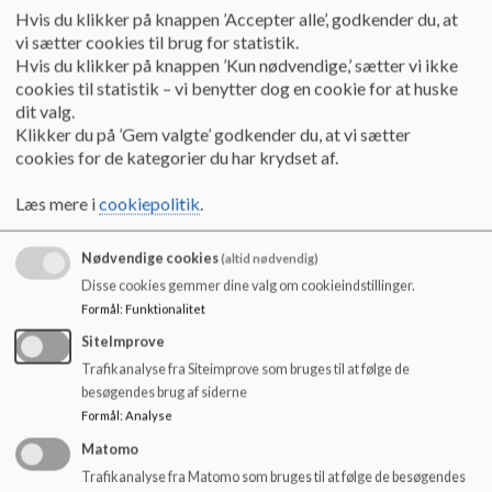
Hvis du klikker på knappen ’Accepter alle’, godkender du, at
Være mødeleder
vi sætter cookies til brug for statistik.
Fremlægge punkter til drøftelse på møder
Hvis du klikker på knappen ’Kun nødvendige,’ sætter vi ikke
cookies til statistik – vi benytter dog en cookie for at huske
Sikre at der tages referat af møderne
dit valg.
Klikker du på ’Gem valgte’ godkender du, at vi sætter
Tage initiativer til møder og arrangementer
cookies for de kategorier du har krydset af.
Læs mere i
cookiepolitik
.
Listen kunne nemt gøres længere - de enkelte
kontaktforældre kan aftale med klasselærerne,
Nødvendige cookies
(altid nødvendig)
hvilke opgaver, der skal løses, og hvem der er ansvarlig.
Disse cookies gemmer dine valg om cookieindstillinger.
Arrangementer for klassen
Formål
:
Funktionalitet
Kontaktforældre kan foreslå og hjælpe til med
SiteImprove
arrangementer for klassen, som fx ture, fester, teater m.m.
Trafikanalyse fra Siteimprove som bruges til at følge de
besøgendes brug af siderne
Kontakt mellem forældre og bestyrelse/bestyrelse og
Formål
:
Analyse
forældre
Bestyrelsen indkalder som udgangspunkt ca. 1 gang om året
Matomo
kontaktforældrene til fællesmøder. Her
Trafikanalyse fra Matomo som bruges til at følge de besøgendes
kan kontaktforældrene fremkomme med forslag om emner,