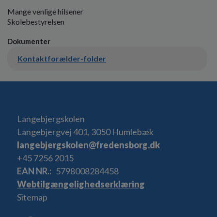
Mange venlige hilsener
Skolebestyrelsen
Dokumenter
Kontaktforælder-folder
Langebjergskolen
Langebjergvej 401, 3050 Humlebæk
langebjergskolen@fredensborg.dk
+45 7256 2015
EAN NR.
5798008284458
Webtilgængelighedserklæring
Sitemap