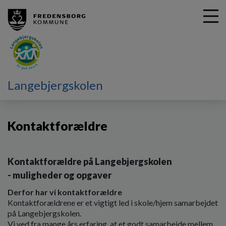
G
Langebjergskolen
å
Vores skole
Kontaktforældre
t
i
Kontaktforældre
l
h
o
v
Kontaktforældre på Langebjergskolen
e
- muligheder og opgaver
d
i
Derfor har vi kontaktforældre
n
Kontaktforældrene er et vigtigt led i skole/hjem samarbejdet
d
på Langebjergskolen.
h
Vi ved fra mange års erfaring, at et godt samarbejde mellem