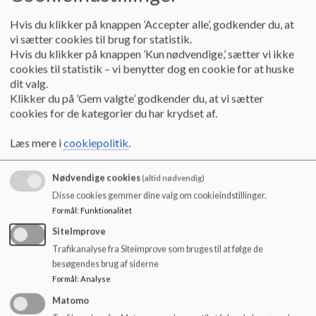
o
På 1. til 7. klassetrin gives ikke standpunktskarakterer, men
l
elevernes trivsel og udbytte af undervisningen drøftes på
Hvis du klikker på knappen ’Accepter alle’, godkender du, at
d
skole-hjem samtalerne på baggrund af elevplaner og
vi sætter cookies til brug for statistik.
e
logbog/portfolio.
Hvis du klikker på knappen ’Kun nødvendige,’ sætter vi ikke
t
Standpunktskarakterer gives på 8. og 9. klassetrin efter 7
cookies til statistik – vi benytter dog en cookie for at huske
trins skalaen - jvnf. folkeskolelovens bestemmelser. Der
dit valg.
gives standpunktskarakterer to gange årligt på 8. og 9.
Klikker du på ’Gem valgte’ godkender du, at vi sætter
klassetrin. Anden terminskarakter gives umiddelbart forud
cookies for de kategorier du har krydset af.
for de skriftlige afgangsprøver i foråret.
Standpunktskaraktererne bør ikke "stå alene" men være en
Læs mere i
cookiepolitik
.
del af den samlede bedømmelse af eleven. De skal derfor
gives min. 3 dage inden skole/hjem samtalerne forår og
Nødvendige cookies
(altid nødvendig)
efterår, så de kan indgå i disse.
Disse cookies gemmer dine valg om cookieindstillinger.
Formål
:
Funktionalitet
Ved bedømmelse af skriftlige opgaver gælder:
SiteImprove
På 1. til 6. klassetrin gives ikke karakterer, men alene en
Trafikanalyse fra Siteimprove som bruges til at følge de
skriftlig bedømmelse.
besøgendes brug af siderne
Efter jul på 7. klassetrin kan den skriftlige udtalelse i
Formål
:
Analyse
skriftlige opgaver suppleres af en karakter
Matomo
På 8. og 9. klassetrin gives såvel en skriftlig bedømmelse