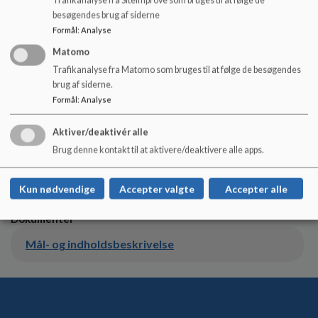
der er hos os.
Trafikanalyse fra Siteimprove som bruges til at følge de
besøgendes brug af siderne
Læs mere i Langebjerg SFO’s mål og indholdsbeskrivelse,
Formål
:
Analyse
som er vedhæftet herunder.
Matomo
Trafikanalyse fra Matomo som bruges til at følge de besøgendes
brug af siderne.
Åbningstider for Langebjerg SFO I:
Formål
:
Analyse
Mandag - fredag kl. 6:30 - 8:00 samt fra sidste
undervisningstime - 17:00
Aktiver/deaktivér alle
Skolefridage og i sommerferien:
Brug denne kontakt til at aktivere/deaktivere alle apps.
Mandag - fredag kl. 06:30 - 17:00
Kun nødvendige
Accepter valgte
Accepter alle
Dokumenter
Mål- og indholdsbeskrivelse