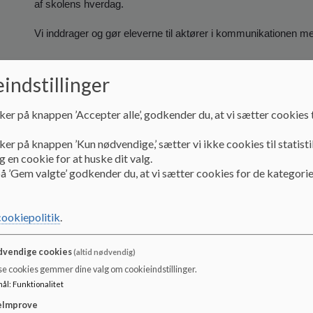
af skolens hverdag.
Vi inddrager og gør eleverne til aktører i kommunikationen m
indstillinger
Ledelsens retningslinjer for udmøntning:
ker på knappen ’Accepter alle’, godkender du, at vi sætter cookies t
Kommunikationsformer:
ker på knappen ’Kun nødvendige,’ sætter vi ikke cookies til statisti
For at sikre den bedst mulige kommunikation benyttes:
 en cookie for at huske dit valg.
å ’Gem valgte’ godkender du, at vi sætter cookies for de kategorie
Skolens intranet: Aula
Telefonisk kontakt
Skole-/hjemsamtaler
cookiepolitik
.
Forældremøder
Løbende dialog og møder
vendige cookies
(altid nødvendig)
se cookies gemmer dine valg om cookieindstillinger.
Udmøntning:
mål
:
Funktionalitet
Aula
er skolens primære kommunikationsredskab
.
eImprove