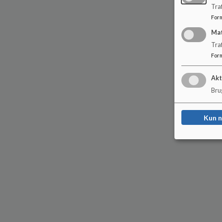
Traf
For
Ma
Tra
For
Akt
Brug
Kun 