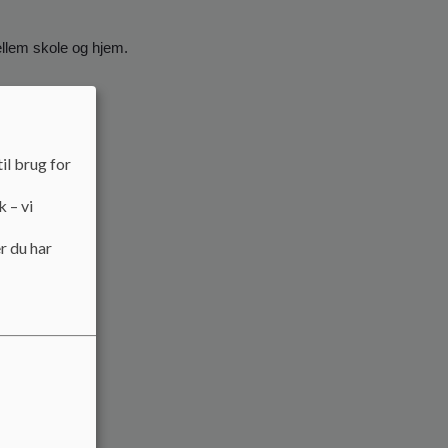
ellem skole og hjem.
il brug for
k – vi
r du har