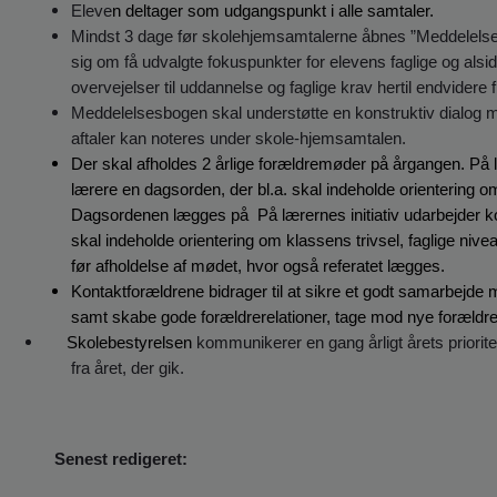
Eleve
n deltager som udgangspunkt i alle samtaler.
Mindst 3 dage før skolehjemsamtalerne åbnes ”Meddelelse
sig om få udvalgte fokuspunkter for elevens faglige og alsid
overvejelser til uddannelse og faglige krav hertil endvidere
Meddelelsesbogen skal understøtte en konstruktiv dialog m
aftaler kan noteres under skole-hjemsamtalen.
Der skal afholdes 2 årlige forældremøder på årgangen.
På 
lærere en dagsorden, der bl.a. skal indeholde orientering om
Dagsordenen lægges på
På lærernes initiativ udarbejder k
skal indeholde orientering om klassens trivsel, faglige n
før afholdelse af mødet, hvor også referatet lægges.
Kontaktforældrene bidrager til at sikre et godt samarbejde 
samt skabe gode forældrerelationer, tage mod nye forældre
Skolebestyrelsen
kommunikerer en gang årligt årets priorit
fra året, der gik.
Senest redigeret: