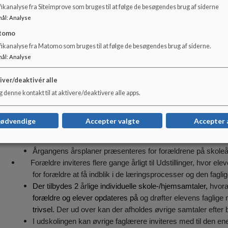
Al kommunikation skal ske i et sprog, der er tydeligt, præ
ikanalyse fra Siteimprove som bruges til at følge de besøgendes brug af siderne
informationer. Alle bør ligeledes være opmærksomme på a
mål
:
Analyse
inddrage relevante modtagere.
tomo
Vigtige oplysninger formidles af både skole og hjem umiddel
fikanalyse fra Matomo som bruges til at følge de besøgendes brug af siderne.
møder o.l.
mål
:
Analyse
Personale, forældre og elever skal løbende undersøge, om 
Svartid ved modtagelse af beskeder på Aula
er to arbejdsd
iver/deaktivér alle
Ved problemer og klager skal disse forsøges løst først blan
 denne kontakt til at aktivere/deaktivere alle apps.
henvendelse til ledelsen, skolebestyrelsen eller skoleforval
Ledelsen står altid til rådighed for samtaler og møder
.
nødvendige
Accepter valgte
Accepter 
Årgangens årsplaner præsenteres for forældrene på skoleå
Forældre inviteres flere gange årligt til Udstillinger, hvor ele
for forældre at få indblik i de læringsprocesser og den faglig
Der tilbydes 2
årl
ige individuelle skole-/hjemsamtaler,
hvora
forældre og elever opdateres på
og drøfter elevens faglige 
trivsel.
Der ud over kan der afholdes øvrige samtaler efter 
I udskolingen kan øvrige faglærere inviteres med til den e