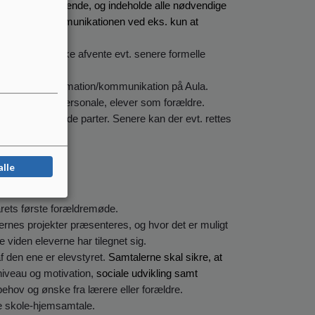
cist og anerkendende, og indeholde alle nødvendige
t målrette kommunikationen ved eks. kun at
bart og bør ikke afvente evt. senere formelle
der er ny information/kommunikation på Aula.
age for såvel personale, elever som forældre.
dt de involverede parter. Senere kan der evt. rettes
tningen.
alle
rets første forældremøde.
vernes projekter præsenteres, og hvor det er muligt
e viden eleverne har tilegnet sig.
f den ene er elevstyret.
Samtalerne skal sikre, at
niveau og motivation,
sociale udvikling samt
behov og ønske fra lærere eller forældre.
ne skole-hjemsamtale.