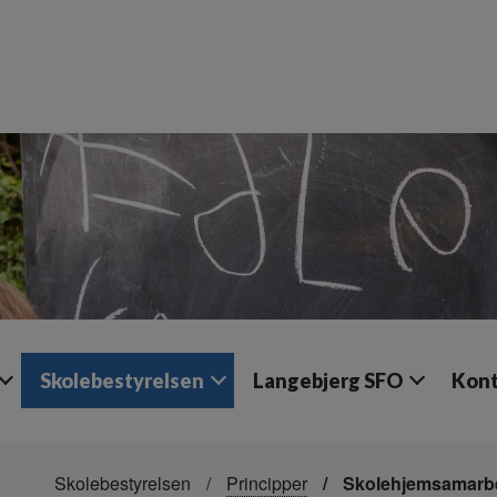
Skolebestyrelsen
Langebjerg SFO
Kont
Skolebestyrelsen
Principper
Skolehjemsamarbe