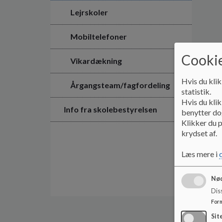
Lejrskoler
Mobiltelefoner
Cookie
Vikardækning
Hvis du klik
Årgangsteam/fagfordeling
statistik.
Hvis du klik
Info fra skolebestyrelsen
benytter dog
Klikker du p
krydset af.
Læs mere i
Nød
Dis
For
Sit