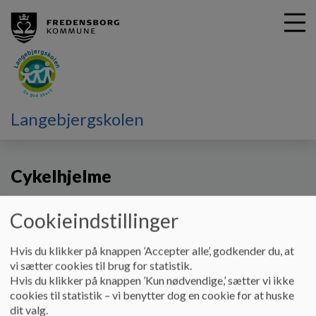
G
Langebjergskolen
å
Skolebestyrelsen
Principper
t
i
Cykelhjelme
l
h
o
Cookieindstillinger
v
Cykelhjelme
e
d
Princip:
Hvis du klikker på knappen ’Accepter alle’, godkender du, at
i
Alle eleverne i indskolingen og på mellemtrinnet skal bære
vi sætter cookies til brug for statistik.
n
cykelhjelm i forbindelse med cykelture med skolen.
Hvis du klikker på knappen ’Kun nødvendige,’ sætter vi ikke
d
Hensigt:
cookies til statistik – vi benytter dog en cookie for at huske
h
Da det er skolen, der har ansvaret for eleverne i skoletiden,
dit valg.