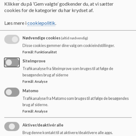
o
ønsker skolebestyrelsen at sikre størst mulig sikkerhed for
Klikker du på ’Gem valgte’ godkender du, at vi sætter
l
eleverne i forbindelse med cykelture med skolen.
cookies for de kategorier du har krydset af.
d
e
Ledelsens retningslinjer for udmøntning:
Læs mere i
cookiepolitik
.
t
Skolebestyrelsen ønsker derfor, at eleverne i indskolingen og
på mellemtrinnet bærer cykelhjelm i disse sammenhænge.
Nødvendige cookies
(altid nødvendig)
Disse cookies gemmer dine valg om cookieindstillinger.
Alle elever fra børnehaveklassen til og med 6. klasse skal
Formål
:
Funktionalitet
bruge cykelhjelm i forbindelse med ture med skolen.
Elever, der ikke selv har en cykelhjelm, kan låne af skolen.
SiteImprove
Elever fra 7. til 9. klasse opfordres til at bruge cykelhjelm i
Trafikanalyse fra Siteimprove som bruges til at følge de
forbindelse med ture med skolen.
besøgendes brug af siderne
Formål
:
Analyse
Matomo
Der henvises i øvrigt også til
skolens trafikpolitik
Trafikanalyse fra Matomo som bruges til at følge de besøgendes
Godkendt:
brug af siderne.
September 2017
Formål
:
Analyse
Aktiver/deaktivér alle
Brug denne kontakt til at aktivere/deaktivere alle apps.