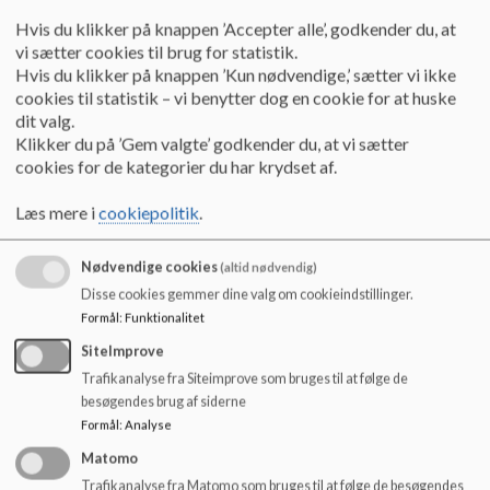
o
Hvis du klikker på knappen ’Accepter alle’, godkender du, at
l
Langebjerg SFO II holder til i to huse - det sorte hus (4.-6.
vi sætter cookies til brug for statistik.
d
årgang) og det gule hus (fælles værksteder for alle). De er
Hvis du klikker på knappen ’Kun nødvendige,’ sætter vi ikke
e
forbundet med en svalegang.
cookies til statistik – vi benytter dog en cookie for at huske
t
dit valg.
I det sorte hus er vores cafe og spil, kreativt værksted,
Klikker du på ’Gem valgte’ godkender du, at vi sætter
billard, bordtennis og spille-computere og i det Gule hus har
cookies for de kategorier du har krydset af.
vi rollespilsværkstedet, maker-space og it-værksted.
Læs mere i
cookiepolitik
.
Begge huse er beliggende på den nordlige side af
Langebjergstien, med legeplads fælles med Langebjerg SFO
I, og med mulighed for at bruge skolens udeareal, hal og
Nødvendige cookies
(altid nødvendig)
lokaler. Området omkring klubben er bakket og
Disse cookies gemmer dine valg om cookieindstillinger.
vildtvoksende med muligheder for boldspil og adgang til
Formål
:
Funktionalitet
bålplads.
SiteImprove
Læs mere i Langebjerg SFO’s mål og indholdsbeskrivelse,
Trafikanalyse fra Siteimprove som bruges til at følge de
som er vedhæftet herunder.
besøgendes brug af siderne
Formål
:
Analyse
Matomo
Åbningstider for Langebjerg SFO II:
Trafikanalyse fra Matomo som bruges til at følge de besøgendes
Mandag - fredag fra sidste undervisningstime - 17:00