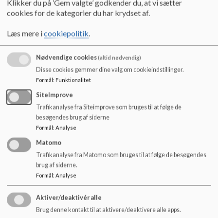
Klikker du på ’Gem valgte’ godkender du, at vi sætter
o
cookies for de kategorier du har krydset af.
Hvad kan jeg forudbestille og hvordan?
l
d
Gå til
Læs mere i
cookiepolitik
.
e
t
underkronen.skolemad.dk
Nødvendige cookies
(altid nødvendig)
Disse cookies gemmer dine valg om cookieindstillinger.
Her kan du kan du oprette en konto og herefter logge ind
Formål
:
Funktionalitet
med en selvvalgt kode. Alle fremtidige bestillinger skal
foretages her.
SiteImprove
Trafikanalyse fra Siteimprove som bruges til at følge de
besøgendes brug af siderne
Formål
:
Analyse
Skolemælk
Matomo
Aftalen er stoppet pr 30.6.2025 efter beslutning i
Trafikanalyse fra Matomo som bruges til at følge de besøgendes
skolebestyrelsen
brug af siderne.
Formål
:
Analyse
Aktiver/deaktivér alle
Brug denne kontakt til at aktivere/deaktivere alle apps.