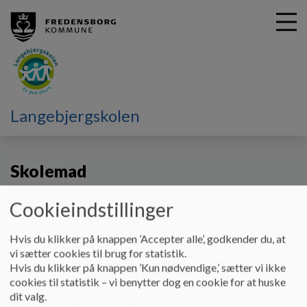
G
Langebjergskolen
å
Vores skole
Skolemad/mælk
t
i
Skolemad
l
h
o
Cookieindstillinger
v
Køb skolemad
e
Hvis du klikker på knappen ’Accepter alle’, godkender du, at
d
Jacob fra "Under Kronen Catering og Skolemad" sælger mad
vi sætter cookies til brug for statistik.
i
på Langebjergskolen.
Hvis du klikker på knappen ’Kun nødvendige,’ sætter vi ikke
n
cookies til statistik – vi benytter dog en cookie for at huske
d
Der kan forudbestilles mad til afhentning på kontoret i
dit valg.
h
spisepausen.